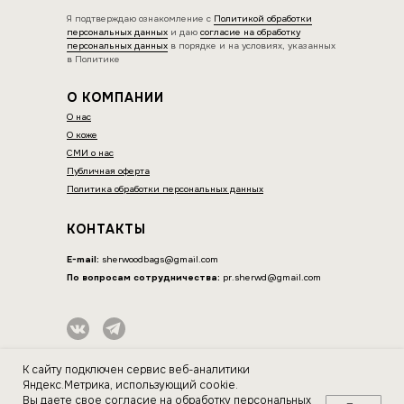
Я подтверждаю ознакомление с
Политикой обработки
персональных данных
и даю
согласие на обработку
персональных данных
в порядке и на условиях, указанных
в Политике
О КОМПАНИИ
О нас
О коже
СМИ о нас
Публичная оферта
Политика обработки персональных данных
КОНТАКТЫ
E-mail:
sherwoodbags@gmail.com
По вопросам сотрудничества:
pr.sherwd@gmail.com
ИП Нагорнова Оксана Вячеславовна
К сайту подключен сервис веб-аналитики
ИНН 564604077044
Яндекс.Метрика, использующий cookie.
Вы даете свое
согласие на обработку персональных