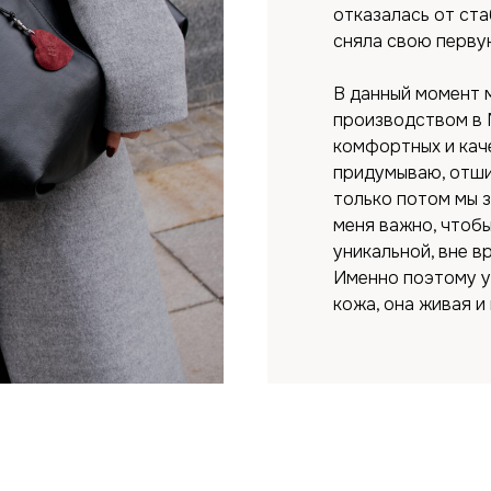
отказалась от ста
сняла свою перву
В данный момент 
производством в 
комфортных и кач
придумываю, отши
только потом мы з
меня важно, чтобы
уникальной, вне в
Именно поэтому у
кожа, она живая и