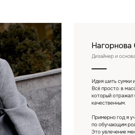
Нагорнова 
Дизайнер и осно
Идея шить сумки и
Всё просто: в мас
который отражал 
качественным.
Примерно год я у
по обучающим рол
Это увлечение мен