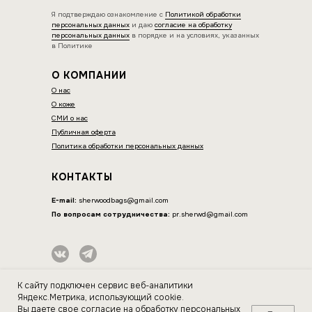
Я подтверждаю ознакомление с
Политикой обработки
персональных данных
и даю
согласие на обработку
персональных данных
в порядке и на условиях, указанных
в Политике
О КОМПАНИИ
О нас
О коже
СМИ о нас
Публичная оферта
Политика обработки персональных данных
КОНТАКТЫ
E-mail:
sherwoodbags@gmail.com
По вопросам сотрудничества:
pr.sherwd@gmail.com
ИП Нагорнова Оксана Вячеславовна
К сайту подключен сервис веб-аналитики
ИНН 564604077044
Яндекс.Метрика, использующий cookie.
Вы даете свое
согласие на обработку персональных