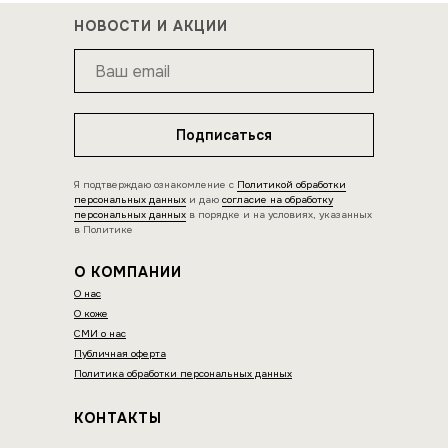
НОВОСТИ И АКЦИИ
Подписаться
Я подтверждаю ознакомление с
Политикой обработки
персональных данных
и даю
согласие на обработку
персональных данных
в порядке и на условиях, указанных
в Политике
О КОМПАНИИ
О нас
О коже
СМИ о нас
Публичная оферта
Политика обработки персональных данных
КОНТАКТЫ