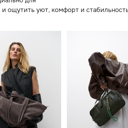
циально для
я и ощутить уют, комфорт и стабильност