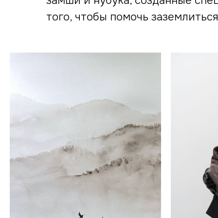
замши и нубука, созданные спе
того, чтобы помочь заземлитьс