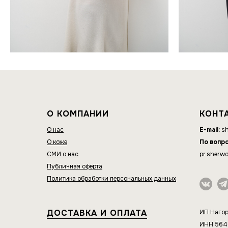
О КОМПАНИИ
КОНТ
О нас
E-mail:
sh
О коже
По вопр
СМИ о нас
pr.sherw
Публичная оферта
Политика обработки персональных данных
ДОСТАВКА И ОПЛАТА
ИП Нагор
ИНН 56