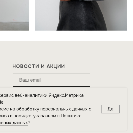
НОВОСТИ И АКЦИИ
сервис веб-аналитики Яндекс.Метрика,
Подписаться
e.
асие на обработку персональных данных
с
Да
Я подтверждаю ознакомление с
Политикой
иса в порядке, указанном в
Политике
обработки персональных данных
и даю
согласие на
льных данных
?
обработку персональных данных
в порядке и на
условиях, указанных в Политике