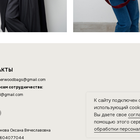
АКТЫ
erwoodbags@gmail.com
осам сотрудничества:
d@gmail.com
К сайту подключен 
использующий cooki
Вы даете свое
согл
помощью этого серв
обработки персона
нова Оксана Вячеславовна
4604077044