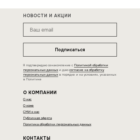
НОВОСТИ И АКЦИИ
Подписаться
Я подтверждаю ознакомление с
Политикой обработки
персональных данных
и даю
согласие на обработку
персональных данных
в порядке и на условиях, указанных
в Политике
О КОМПАНИИ
О нас
О коже
СМИ о нас
Публичная оферта
Политика обработки персональных данных
КОНТАКТЫ