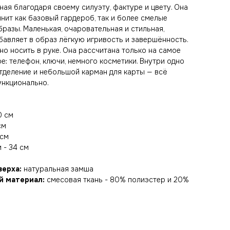
ная благодаря своему силуэту, фактуре и цвету. Она
нит как базовый гардероб, так и более смелые
разы. Маленькая, очаровательная и стильная,
бавляет в образ лёгкую игривость и завершённость.
но носить в руке. Она рассчитана только на самое
е: телефон, ключи, немного косметики. Внутри одно
тделение и небольшой карман для карты — всё
ункционально.
0 см
см
 см
 - 34 см
верха:
натуральная замша
й материал:
смесовая ткань - 80% полиэстер и 20%