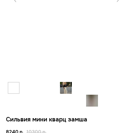
Сильвия мини кварц замша
8240
р.
10300
р.