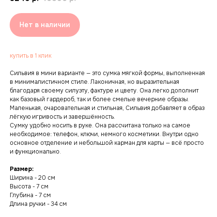
Нет в наличии
купить в 1 клик
Сильвия в мини варианте — это сумка мягкой формы, выполненная
в минималистичном стиле. Лаконичная, но выразительная
благодаря своему силуэту, фактуре и цвету. Она легко дополнит
как базовый гардероб, так и более смелые вечерние образы.
Маленькая, очаровательная и стильная, Сильвия добавляет в образ
лёгкую игривость и завершённость.
Сумку удобно носить в руке. Она рассчитана только на самое
необходимое: телефон, ключи, немного косметики. Внутри одно
основное отделение и небольшой карман для карты — всё просто
и функционально.
Размер:
Ширина - 20 см
Высота - 7 см
Глубина - 7 см
Длина ручки - 34 см