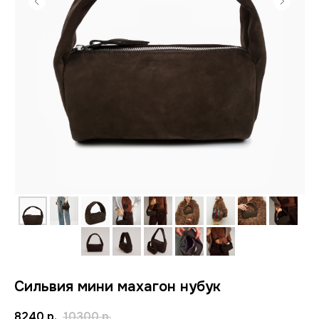
Сильвия мини махагон нубук
8240
р.
10300
р.