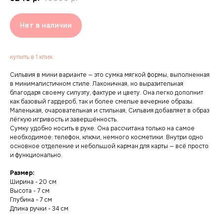
Нет в наличии
купить в 1 клик
Сильвия в мини варианте — это сумка мягкой формы, выполненная
в минималистичном стиле. Лаконичная, но выразительная
благодаря своему силуэту, фактуре и цвету. Она легко дополнит
как базовый гардероб, так и более смелые вечерние образы.
Маленькая, очаровательная и стильная, Сильвия добавляет в образ
лёгкую игривость и завершённость.
Сумку удобно носить в руке. Она рассчитана только на самое
необходимое: телефон, ключи, немного косметики. Внутри одно
основное отделение и небольшой карман для карты — всё просто
и функционально.
Размер:
Ширина - 20 см
Высота - 7 см
Глубина - 7 см
Длина ручки - 34 см