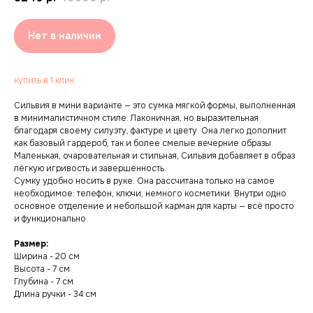
Нет в наличии
купить в 1 клик
Сильвия в мини варианте — это сумка мягкой формы, выполненная
в минималистичном стиле. Лаконичная, но выразительная
благодаря своему силуэту, фактуре и цвету. Она легко дополнит
как базовый гардероб, так и более смелые вечерние образы.
Маленькая, очаровательная и стильная, Сильвия добавляет в образ
лёгкую игривость и завершённость.
Сумку удобно носить в руке. Она рассчитана только на самое
необходимое: телефон, ключи, немного косметики. Внутри одно
основное отделение и небольшой карман для карты — всё просто
и функционально.
Размер:
Ширина - 20 см
Высота - 7 см
Глубина - 7 см
Длина ручки - 34 см