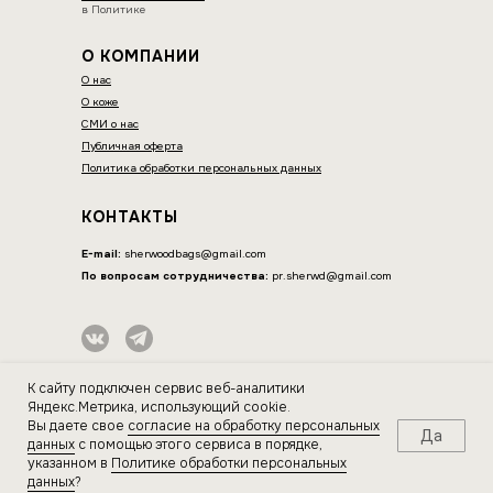
в Политике
О КОМПАНИИ
О нас
О коже
СМИ о нас
Публичная оферта
Политика обработки персональных данных
КОНТАКТЫ
E-mail:
sherwoodbags@gmail.com
По вопросам сотрудничества:
pr.sherwd@gmail.com
ИП Нагорнова Оксана Вячеславовна
К сайту подключен сервис веб-аналитики
ИНН 564604077044
Яндекс.Метрика, использующий cookie.
Вы даете свое
согласие на обработку персональных
Да
ДОСТАВКА И ОПЛАТА
данных
с помощью этого сервиса в порядке,
указанном в
Политике обработки персональных
данных
?