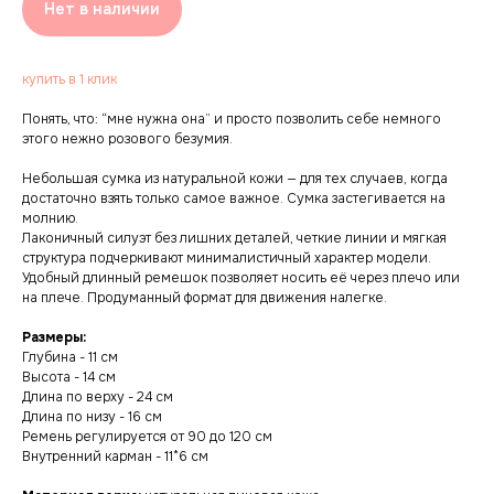
Нет в наличии
купить в 1 клик
Понять, что: “мне нужна она” и просто позволить себе немного
этого нежно розового безумия.
Небольшая сумка из натуральной кожи — для тех случаев, когда
достаточно взять только самое важное. Сумка застегивается на
молнию.
Лаконичный силуэт без лишних деталей, четкие линии и мягкая
структура подчеркивают минималистичный характер модели.
Удобный длинный ремешок позволяет носить её через плечо или
на плече. Продуманный формат для движения налегке.
Размеры:
Глубина - 11 см
Высота - 14 см
Длина по верху - 24 см
Длина по низу - 16 см
Ремень регулируется от 90 до 120 см
Внутренний карман - 11*6 см