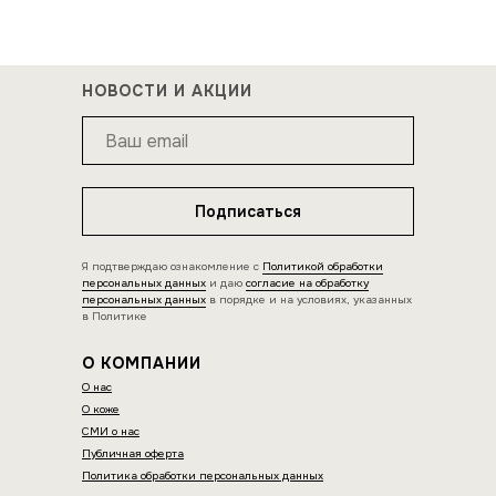
НОВОСТИ И АКЦИИ
Подписаться
Я подтверждаю ознакомление с
Политикой обработки
персональных данных
и даю
согласие на обработку
персональных данных
в порядке и на условиях, указанных
в Политике
О КОМПАНИИ
О нас
О коже
СМИ о нас
Публичная оферта
Политика обработки персональных данных