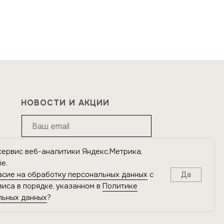
НОВОСТИ И АКЦИИ
сервис веб-аналитики Яндекс.Метрика,
Подписаться
e.
асие на обработку персональных данных
с
Да
Я подтверждаю ознакомление с
Политикой
иса в порядке, указанном в
Политике
обработки персональных данных
и даю
согласие на
льных данных
?
обработку персональных данных
в порядке и на
условиях, указанных в Политике