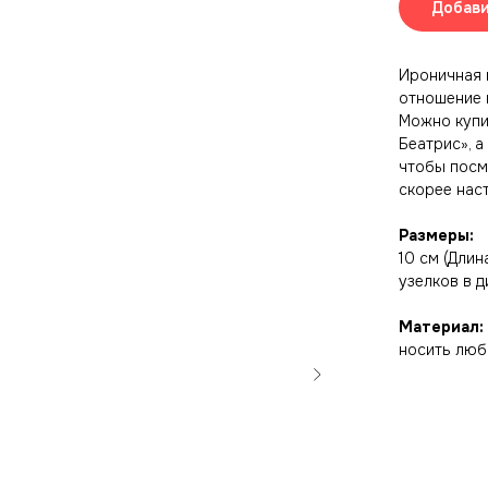
Добави
Ироничная п
отношение к
Можно купит
Беатрис», а
чтобы посм
скорее нас
Размеры:
10 см (Дли
узелков в д
Материал:
носить люб