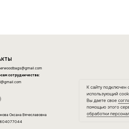
АКТЫ
erwoodbags@gmail.com
осам сотрудничества:
d@gmail.com
К сайту подключен 
использующий cooki
Вы даете свое
согл
помощью этого серв
обработки персона
нова Оксана Вячеславовна
4604077044