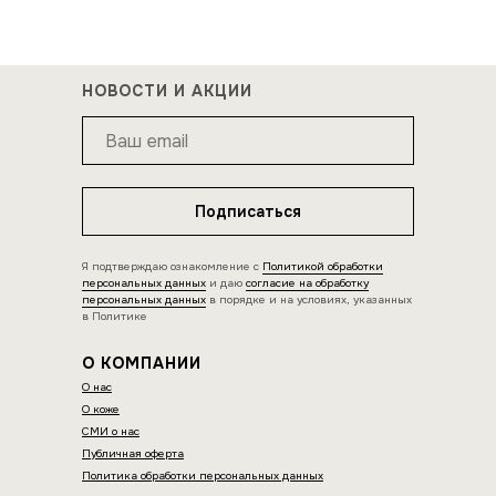
НОВОСТИ И АКЦИИ
Подписаться
Я подтверждаю ознакомление с
Политикой обработки
персональных данных
и даю
согласие на обработку
персональных данных
в порядке и на условиях, указанных
в Политике
О КОМПАНИИ
О нас
О коже
СМИ о нас
Публичная оферта
Политика обработки персональных данных