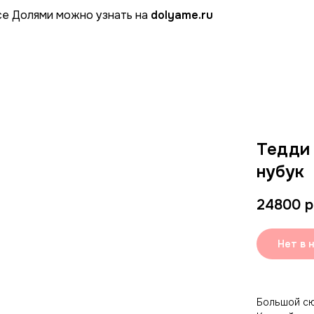
се Долями можно узнать на
dolyame.ru
Тедди 
нубук
24800
р
Нет в 
Большой сю