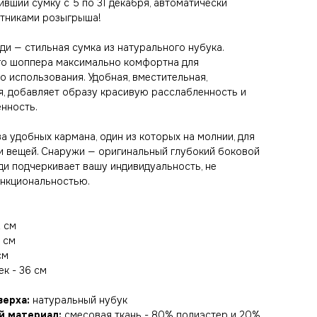
ивший сумку с 5 по 31 декабря, автоматически
стниками розыгрыша!
ди — стильная сумка из натурального нубука.
о шоппера максимально комфортна для
о использования. Удобная, вместительная,
я, добавляет образу красивую расслабленность и
нность.
а удобных кармана, один из которых на молнии, для
и вещей. Снаружи — оригинальный глубокий боковой
дди подчеркивает вашу индивидуальность, не
нкциональностью.
2 см
 см
см
к - 36 см
верха:
натуральный нубук
й материал:
смесовая ткань - 80% полиэстер и 20%