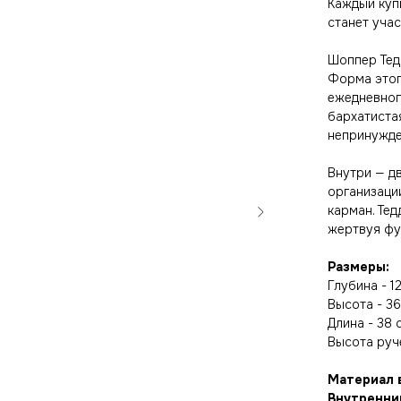
Каждый куп
станет уча
Шоппер Тед
Форма этог
ежедневног
бархатиста
непринужде
Внутри — дв
организаци
карман. Те
жертвуя фу
Размеры:
Глубина - 1
Высота - 36
Длина - 38 
Высота руче
Материал 
Внутренни