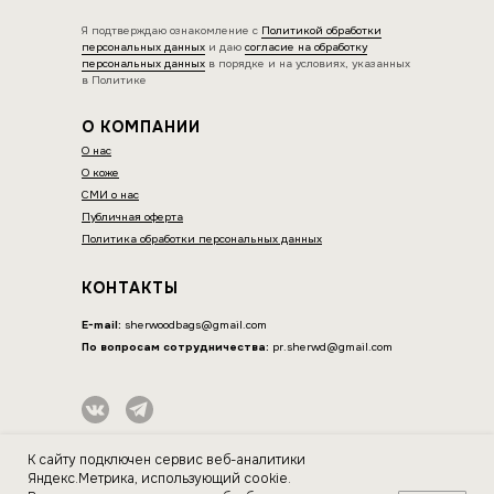
Я подтверждаю ознакомление с
Политикой обработки
персональных данных
и даю
согласие на обработку
персональных данных
в порядке и на условиях, указанных
в Политике
О КОМПАНИИ
О нас
О коже
СМИ о нас
Публичная оферта
Политика обработки персональных данных
КОНТАКТЫ
E-mail:
sherwoodbags@gmail.com
По вопросам сотрудничества:
pr.sherwd@gmail.com
ИП Нагорнова Оксана Вячеславовна
К сайту подключен сервис веб-аналитики
ИНН 564604077044
Яндекс.Метрика, использующий cookie.