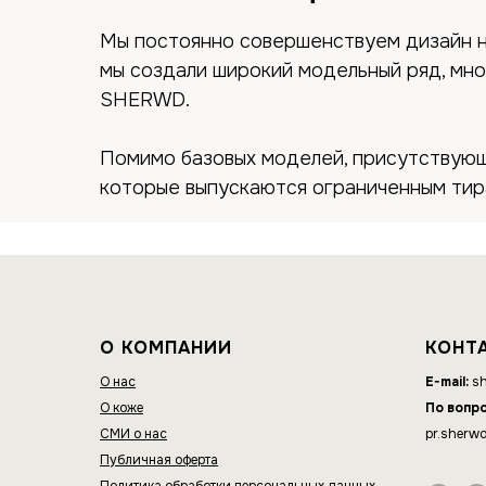
Мы постоянно совершенствуем дизайн н
мы создали широкий модельный ряд, мно
SHERWD.
Помимо базовых моделей, присутствующи
которые выпускаются ограниченным тир
О КОМПАНИИ
КОНТ
О нас
E-mail:
sh
О коже
По вопр
СМИ о нас
pr.sherw
Публичная оферта