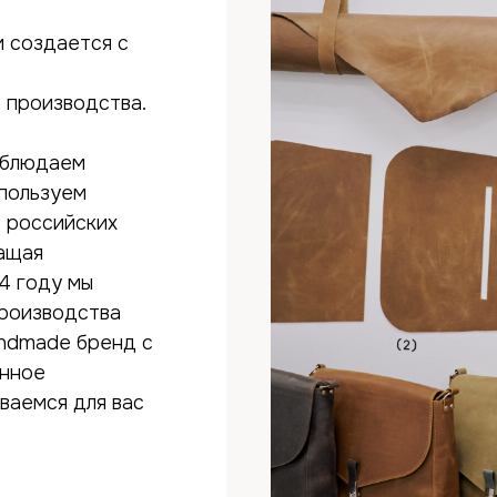
и создается с
 производства.
облюдаем
спользуем
 российских
ащая
4 году мы
производства
andmade бренд с
енное
ваемся для вас