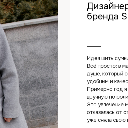
Дизайнер
бренда 
Идея шить сумки
Всё просто: в м
душе, который о
удобным и каче
Примерно год я 
вручную по рол
Это увлечение м
отказалась от с
уже сняла свою