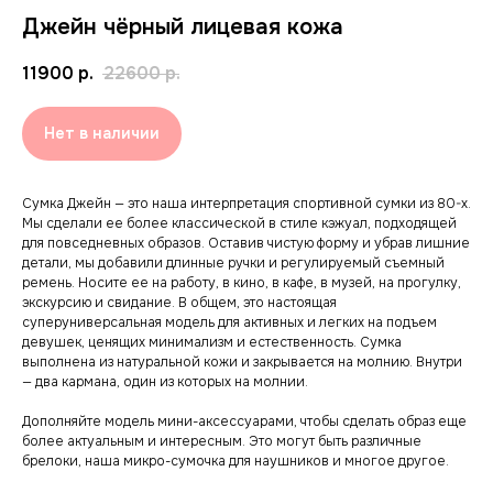
Джейн чёрный лицевая кожа
11900
р.
22600
р.
Нет в наличии
Сумка Джейн — это наша интерпретация спортивной сумки из 80-х.
Мы сделали ее более классической в стиле кэжуал, подходящей
для повседневных образов. Оставив чистую форму и убрав лишние
детали, мы добавили длинные ручки и регулируемый съемный
ремень. Носите ее на работу, в кино, в кафе, в музей, на прогулку,
экскурсию и свидание. В общем, это настоящая
суперуниверсальная модель для активных и легких на подъем
девушек, ценящих минимализм и естественность. Сумка
выполнена из натуральной кожи и закрывается на молнию. Внутри
— два кармана, один из которых на молнии.
Дополняйте модель мини-аксессуарами, чтобы сделать образ еще
более актуальным и интересным. Это могут быть различные
брелоки, наша микро-сумочка для наушников и многое другое.