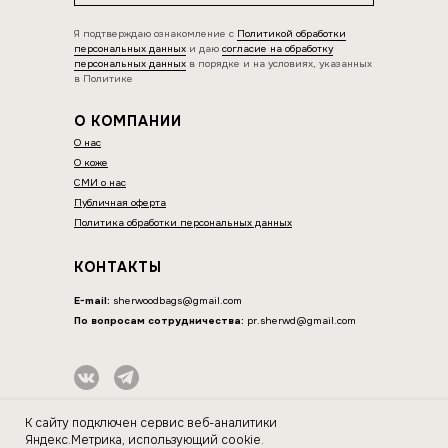
Я подтверждаю ознакомление с
Политикой обработки
персональных данных
и даю
согласие на обработку
персональных данных
в порядке и на условиях, указанных
в Политике
О КОМПАНИИ
О нас
О коже
СМИ о нас
Публичная оферта
Политика обработки персональных данных
КОНТАКТЫ
E-mail:
sherwoodbags@gmail.com
По вопросам сотрудничества:
pr.sherwd@gmail.com
ИП Нагорнова Оксана Вячеславовна
К сайту подключен сервис веб-аналитики
ИНН 564604077044
Яндекс.Метрика, использующий cookie.