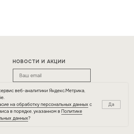
НОВОСТИ И АКЦИИ
сервис веб-аналитики Яндекс.Метрика,
Подписаться
e.
асие на обработку персональных данных
с
Да
Я подтверждаю ознакомление с
Политикой
иса в порядке, указанном в
Политике
обработки персональных данных
и даю
согласие на
льных данных
?
обработку персональных данных
в порядке и на
условиях, указанных в Политике