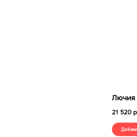
Лючия 
21 520
р
Добави