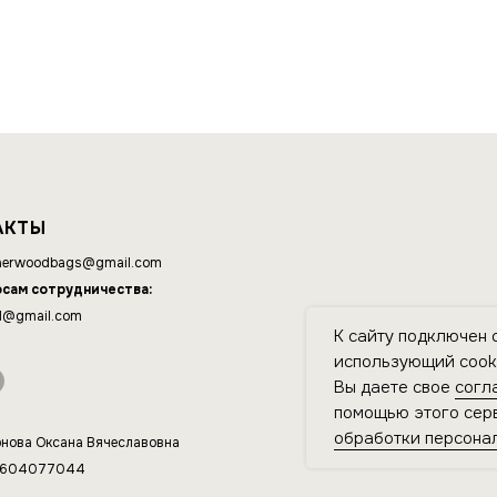
АКТЫ
erwoodbags@gmail.com
осам сотрудничества:
d@gmail.com
К сайту подключен 
использующий cooki
Вы даете свое
согл
помощью этого серв
обработки персона
нова Оксана Вячеславовна
4604077044