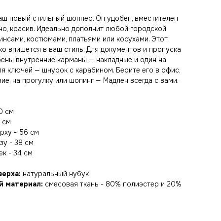
аш новый стильный шоппер. Он удобен, вместителен
вно, красив. Идеально дополнит любой городской
инсами, костюмами, платьями или косухами. Этот
ко впишется в ваш стиль. Для документов и пропуска
ены внутренние карманы — накладные и один на
ля ключей — шнурок с карабином. Берите его в офис,
ие, на прогулку или шопинг — Мадлен всегда с вами.
0 см
 см
рху - 56 см
зу - 38 см
к - 34 см
верха:
натуральный нубук
й материал:
смесовая ткань - 80% полиэстер и 20%