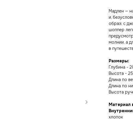
Мадлен — н
и, безусло
образ: с дж
шоппер лег
предусмотр
молнии, а д
в путешеств
Размеры:
Глубина - 2
Высота - 25
Длина по ве
Длина по ни
Высота руче
Материал 
Внутренни
хлопок