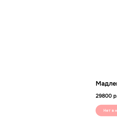
Мадлен
29800
р
Нет в 