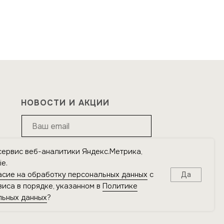
НОВОСТИ И АКЦИИ
сервис веб-аналитики Яндекс.Метрика,
Подписаться
e.
асие на обработку персональных данных
с
Да
Я подтверждаю ознакомление с
Политикой
иса в порядке, указанном в
Политике
обработки персональных данных
и даю
согласие на
льных данных
?
обработку персональных данных
в порядке и на
условиях, указанных в Политике