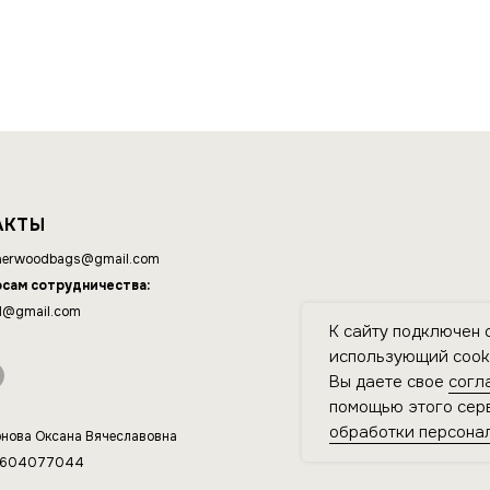
АКТЫ
erwoodbags@gmail.com
осам сотрудничества:
d@gmail.com
К сайту подключен 
использующий cooki
Вы даете свое
согл
помощью этого серв
обработки персона
нова Оксана Вячеславовна
4604077044