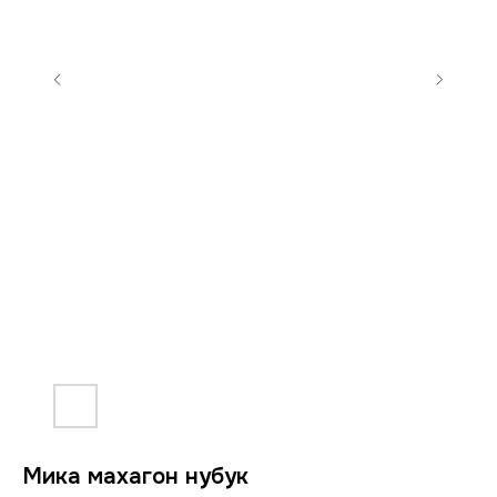
Мика махагон нубук