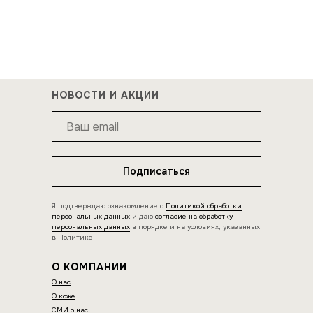
НОВОСТИ И АКЦИИ
Подписаться
Я подтверждаю ознакомление с
Политикой обработки
персональных данных
и даю
согласие на обработку
персональных данных
в порядке и на условиях, указанных
в Политике
О КОМПАНИИ
О нас
О коже
СМИ о нас