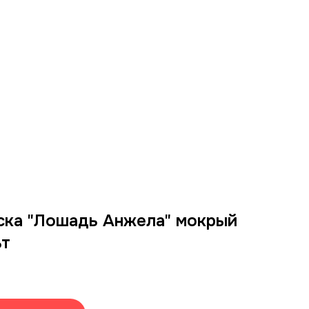
ска "Лошадь Анжела" мокрый
ьт