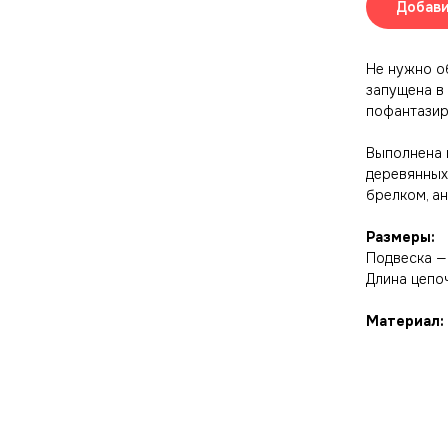
Добави
Не нужно о
запущена в
пофантазир
Выполнена 
деревянных
брелком, а
Размеры:
Подвеска —
Длина цепо
Материал: