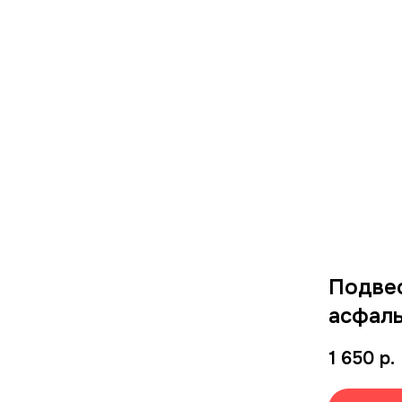
Подве
асфал
1 650
р.