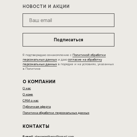
НОВОСТИ И АКЦИИ
Подписаться
Я подтверждаю ознакомление с
Политикой обработки
персональных данных
и даю
согласие на обработку
персональных данных
в порядке и на условиях, указанных
в Политике
О КОМПАНИИ
О нас
О коже
СМИ о нас
Публичная оферта
Политика обработки персональных данных
КОНТАКТЫ
E-mail:
sherwoodbags@gmail.com