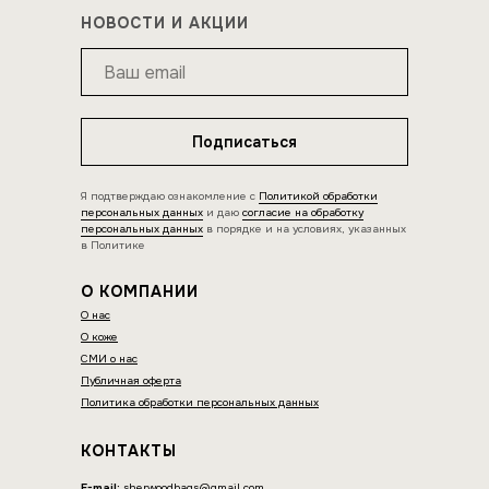
НОВОСТИ И АКЦИИ
Подписаться
Я подтверждаю ознакомление с
Политикой обработки
персональных данных
и даю
согласие на обработку
персональных данных
в порядке и на условиях, указанных
в Политике
О КОМПАНИИ
О нас
О коже
СМИ о нас
Публичная оферта
Политика обработки персональных данных
КОНТАКТЫ
E-mail:
sherwoodbags@gmail.com