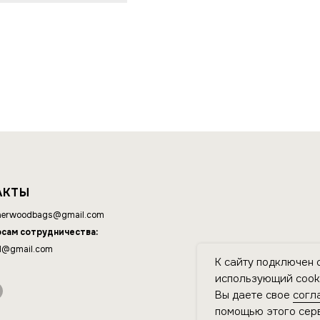
АКТЫ
erwoodbags@gmail.com
осам сотрудничества:
d@gmail.com
К сайту подключен 
использующий cooki
Вы даете свое
согл
помощью этого серв