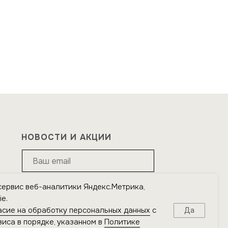
НОВОСТИ И АКЦИИ
сервис веб-аналитики Яндекс.Метрика,
Подписаться
e.
асие на обработку персональных данных
с
Да
Я подтверждаю ознакомление с
Политикой
иса в порядке, указанном в
Политике
обработки персональных данных
и даю
согласие на