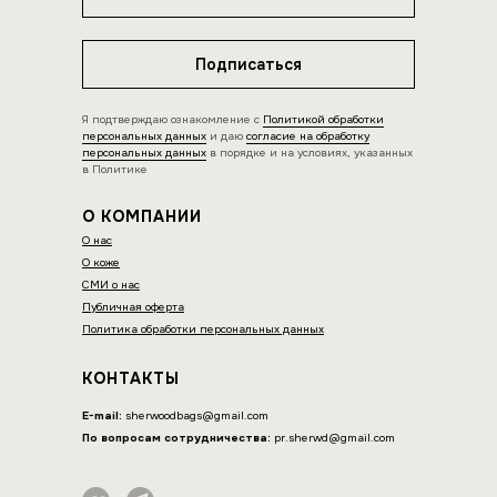
Подписаться
Я подтверждаю ознакомление с
Политикой обработки
персональных данных
и даю
согласие на обработку
персональных данных
в порядке и на условиях, указанных
в Политике
О КОМПАНИИ
О нас
О коже
СМИ о нас
Публичная оферта
Политика обработки персональных данных
КОНТАКТЫ
E-mail:
sherwoodbags@gmail.com
По вопросам сотрудничества:
pr.sherwd@gmail.com