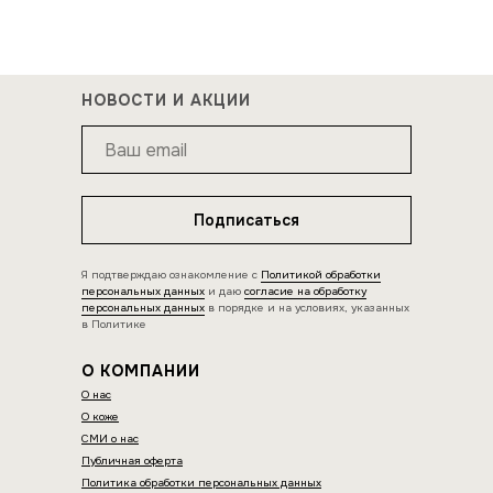
НОВОСТИ И АКЦИИ
Подписаться
Я подтверждаю ознакомление с
Политикой обработки
персональных данных
и даю
согласие на обработку
персональных данных
в порядке и на условиях, указанных
в Политике
О КОМПАНИИ
О нас
О коже
СМИ о нас
Публичная оферта
Политика обработки персональных данных