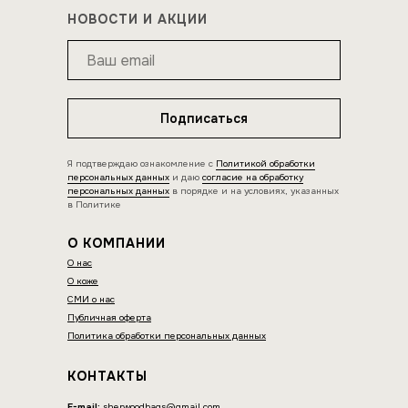
НОВОСТИ И АКЦИИ
Подписаться
Я подтверждаю ознакомление с
Политикой обработки
персональных данных
и даю
согласие на обработку
персональных данных
в порядке и на условиях, указанных
в Политике
О КОМПАНИИ
О нас
О коже
СМИ о нас
Публичная оферта
Политика обработки персональных данных
КОНТАКТЫ
E-mail:
sherwoodbags@gmail.com