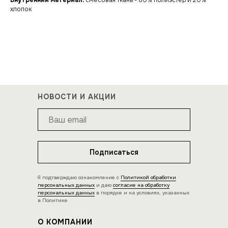
Внутренний материал:
смесовая ткань - 80% полиэстер и 20%
хлопок
НОВОСТИ И АКЦИИ
Подписаться
Я подтверждаю ознакомление с
Политикой обработки
персональных данных
и даю
согласие на обработку
персональных данных
в порядке и на условиях, указанных
в Политике
О КОМПАНИИ